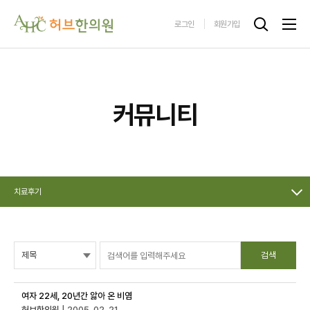
로그인
회원가입
커뮤니티
치료후기
검색
여자 22세, 20년간 앓아 온 비염
허브한의원
| 2005-02-21