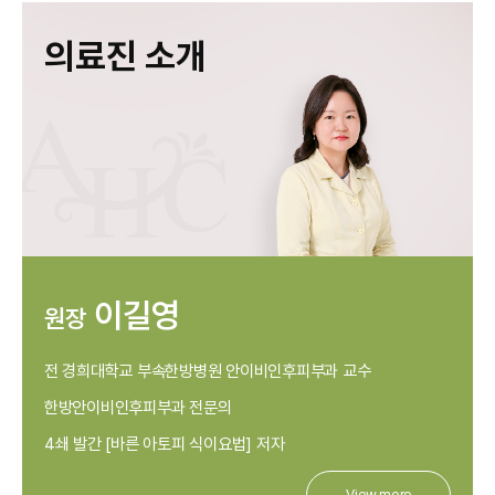
의료진 소개
이길영
원장
전 경희대학교 부속한방병원 안이비인후피부과 교수
한방안이비인후피부과 전문의
4쇄 발간 [바른 아토피 식이요법] 저자
View more