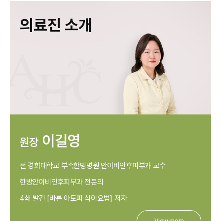
의료진 소개
이길영
원장
전 경희대학교 부속한방병원 안이비인후피부과 교수
한방안이비인후피부과 전문의
4쇄 발간 [바른 아토피 식이요법] 저자
View more