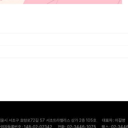
울시 서초구 효령로72길 57 서초트라팰리스 상가 2층 105호
대표자 : 이길영
업자등록번호 : 148-02-02342
전화 : 02-3446-1075
팩스 : 02-344