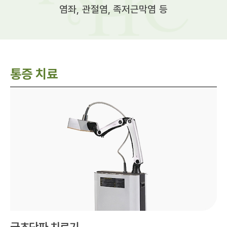
염좌, 관절염, 족저근막염 등
통증 치료
극초단파 치료기