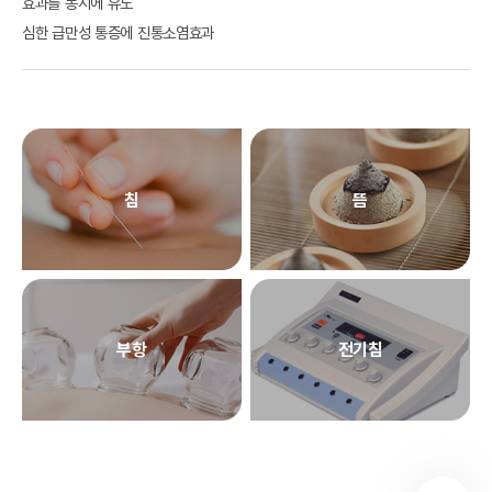
효과를 동시에 유도
심한 급만성 통증에 진통소염효과
침
뜸
부항
전기침