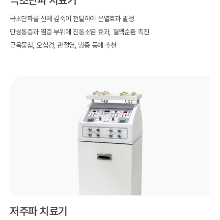
극초단파를 신체 깊숙이 전달하여 온열효과 발생
만성통증과 염증 부위에 진통소염 효과, 혈액순환 촉진
근육뭉침, 오십견, 관절염, 냉증 등에 추천
저주파 치료기