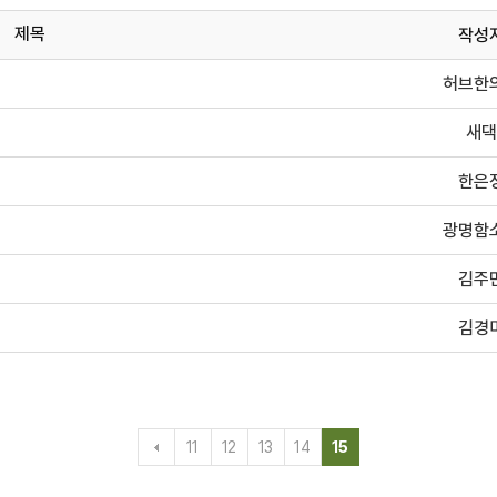
제목
작성
허브한
새댁
한은
광명함
김주
김경
11
12
13
14
15